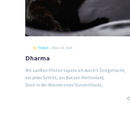
-
By
TheSch
März 24, 2024
Dharma
Mit sanften Pfoten tapste ich durch’s Zeitgeflecht,
ein jeder Schritt, ein Batzen Weltenleid;
Doch in der Wärme eines Sonnenflecks,
entdeckt’ manch tröstend Licht in meiner
Einsamkeit.