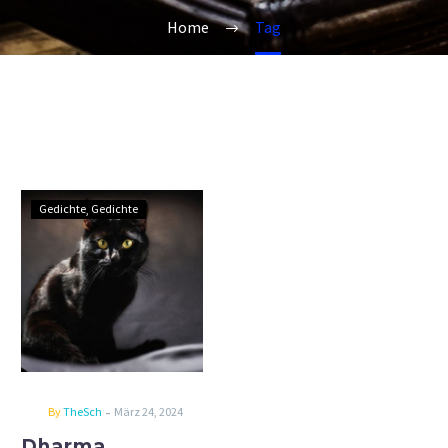
Home
Tag
Dharma
Gedichte
Gedichte
-
By
TheSch
März 24, 2024
Dharma