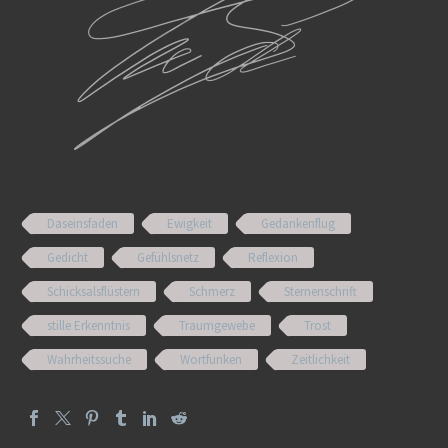
Daseinsfaden
Ewigkeit
Gedankenflug
Gedicht
Gefühlsnetz
Reflexion
Schicksalsflüstern
Schmerz
Sternenschrift
stille Erkenntnis
Traumgewebe
Trost
Wahrheitssuche
Wortfunken
Zeitlichkeit